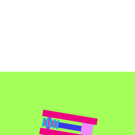
תתכוננו 
ובין משחק
אז ת