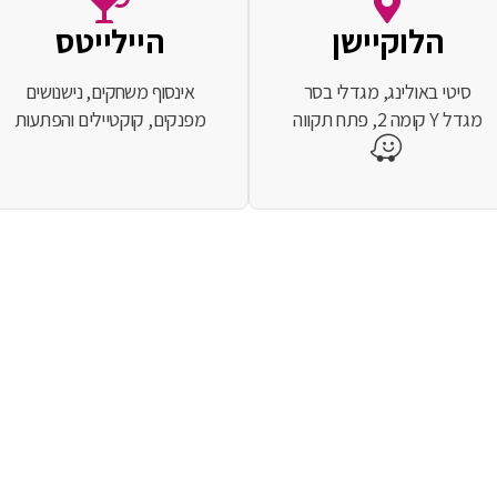
הלוקיישן
היילייטס
סיטי באולינג, מגדלי בסר
אינסוף משחקים, נישנושים
מגדל Y קומה 2, פתח תקווה
מפנקים, קוקטיילים והפתעות
רים 2026 CUJO AI
פורים כבר כאן ואנחנו הולכים עד הסוף!