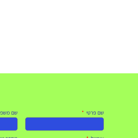
לכמה שעות של כייף בפול ווליום במתחם משחקים חדשני שסגור 
באולינג, ארקייד, סימולטורים, מכוניות מתנגשות
ועוד המון מתקנים שקשה לבחור מאיפה מתחילים.
 למשחק? מחכים לכם נישנושים מפנקים, בר שתייה וקוקטיילים 
בשמיים מהרגע הראשון.
ביאו את המשפחה (או חבר) ותגיעו מוכנים למקסימום כי
שם פרטי
שם משפ