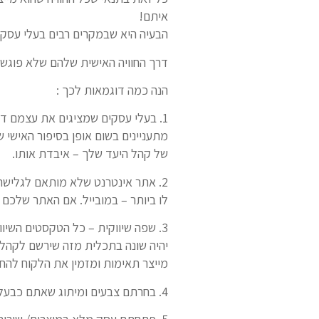
איתם!
הבעיה היא שבמקרים רבים בעלי עסקי
דרך החוויה האישית שלהם שלא פוגשת
הנה כמה דוגמאות לכך :
1. בעלי עסקים שמציגים את עצמם ד
מתעניינים בשום אופן בסיפור האישי
של קהל היעד שלך – איבדת אותו.
2. אתר אינטרנט שלא מותאם לגלישה
לו ביותר – במובייל. אם האתר שלכם 
3. שפה שיווקית – כל הטקסטים השי
יהיה שונה בתכלית מזה שירשם לקהל י
מייצר תאימות ומזמין את הלקוח להח
4. בחרתם צבעים ומיתוג שאתם כבעלי עסק אוהבים, אבל לא בדקתם שהם מדברים אל קהלי היעד שלכם – איבדתם אותם שוב.