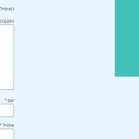
האימייל 
התגובה
שם
*
אימייל
*